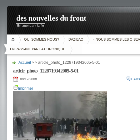
des nouvelles du front
En attendant la fin
QUI SOMMES NOUS?
DAZIBAO
« NOUS SOMMES LES OISEA
EN PASSANT PAR LA CHRONIQUE
Accueil
> > article_photo_1228719342005-5-01
article_photo_1228719342005-5-01
08/12/2008
All
Imprimer