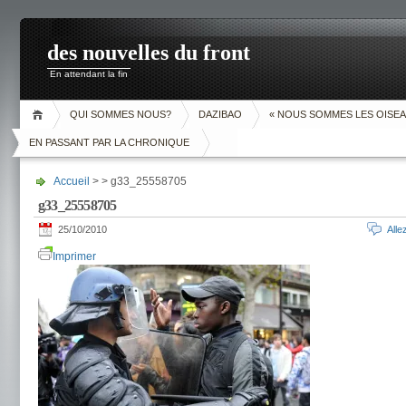
des nouvelles du front
En attendant la fin
QUI SOMMES NOUS?
DAZIBAO
« NOUS SOMMES LES OISEA
EN PASSANT PAR LA CHRONIQUE
Accueil
> > g33_25558705
g33_25558705
25/10/2010
All
Imprimer