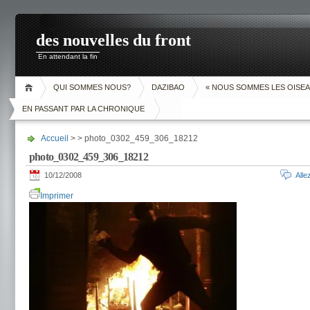
des nouvelles du front
En attendant la fin
QUI SOMMES NOUS?
DAZIBAO
« NOUS SOMMES LES OISEA
EN PASSANT PAR LA CHRONIQUE
Accueil
> > photo_0302_459_306_18212
photo_0302_459_306_18212
10/12/2008
All
Imprimer