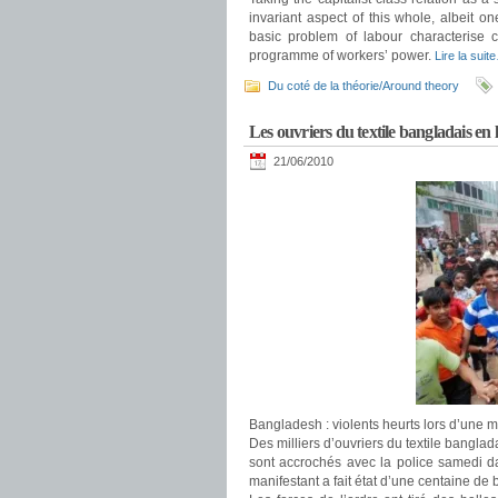
invariant aspect of this whole, albeit on
basic problem of labour characterise c
programme of workers’ power.
Lire la suit
Du coté de la théorie/Around theory
Les ouvriers du textile bangladais en l
21/06/2010
Bangladesh : violents heurts lors d’une ma
Des milliers d’ouvriers du textile bangla
sont accrochés avec la police samedi d
manifestant a fait état d’une centaine de 