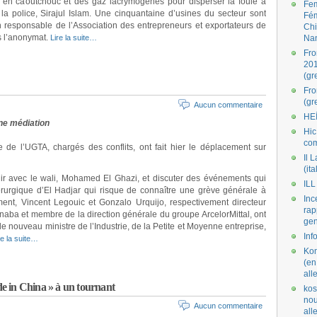
es en caoutchouc et des gaz lacrymogènes pour disperser la foule à
Fe
la police, Sirajul Islam. Une cinquantaine d’usines du secteur sont
Fé
n responsable de l’Association des entrepreneurs et exportateurs de
Ch
s l’anonymat.
Lire la suite…
Na
Fro
201
(gr
Fr
(gr
Aucun commentaire
HE
une médiation
Hic
co
de l’UGTA, chargés des conflits, ont fait hier le déplacement sur
Il L
(ita
nir avec le wali, Mohamed El Ghazi, et discuter des événements qui
ILL
rurgique d’El Hadjar qui risque de connaître une grève générale à
Inc
ment, Vincent Legouic et Gonzalo Urquijo, respectivement directeur
rap
aba et membre de la direction générale du groupe ArcelorMittal, ont
gen
 nouveau ministre de l’Industrie, de la Petite et Moyenne entreprise,
Inf
re la suite…
Kom
(en
all
ade in China » à un tournant
kos
nou
Aucun commentaire
al