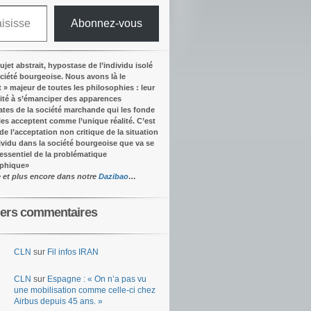
Abonnez-vous
ujet abstrait, hypostase de l’individu isolé
ociété bourgeoise. Nous avons là le
t » majeur de toutes les philosophies : leur
ité à s’émanciper des apparences
tes de la société marchande qui les fonde
lles acceptent comme l’unique réalité.
C’est
 de l’acceptation non critique de la situation
dividu dans la société bourgeoise que va se
’essentiel de la problématique
ophique
»
e et plus encore dans notre
Dazibao
…
iers commentaires
CLN
sur
Fil infos IRAN
CLN
sur
Espagne : « On n’a pas vu
une mobilisation comme celle-ci chez
Airbus depuis 45 ans. »