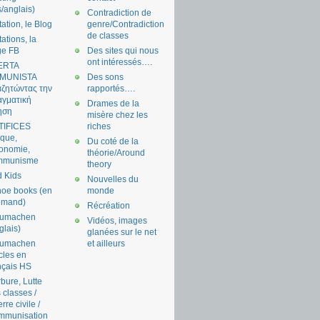
s/anglais)
Contradiction de
tation, le Blog
genre/Contradiction
de classes
tations, la
ge FB
Des sites qui nous
ont intéressés….
ERTA
MUNISTA
Des sons
ζητώντας την
rapportés….
γματική
Drames de la
ηση
misère chez les
TIFICES
riches
tique,
Du coté de la
onomie,
théorie/Around
mmunisme
theory
 Kids
Nouvelles du
oe books (en
monde
emand)
Récréation
aumachen
Vidéos, images
glais)
glanées sur le net
aumachen
et ailleurs
icles en
nçais HS
bure, Lutte
 classes /
rre civile /
mmunisation