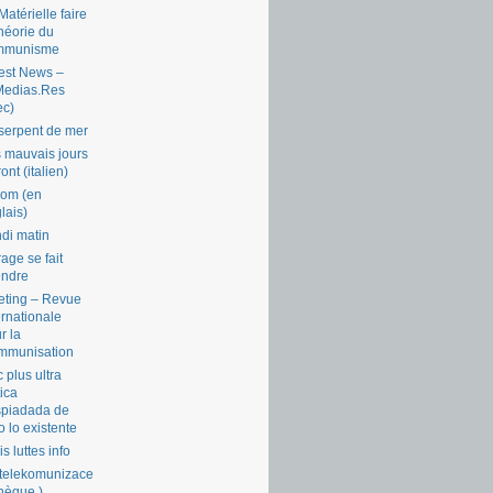
Matérielle faire
théorie du
mmunisme
est News –
Medias.Res
ec)
serpent de mer
 mauvais jours
ront (italien)
com (en
lais)
di matin
rage se fait
endre
ting – Revue
ernationale
r la
mmunisation
 plus ultra
tica
piadada de
o lo existente
is luttes info
telekomunizace
chèque )