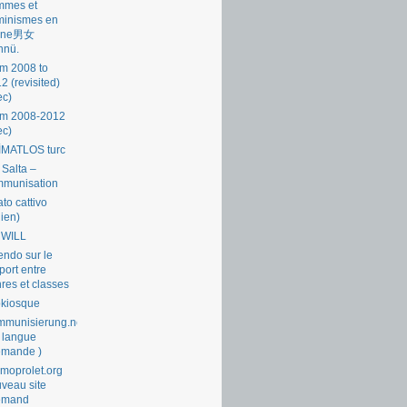
mmes et
minismes en
ine男女
nnü.
m 2008 to
2 (revisited)
ec)
om 2008-2012
ec)
İMATLOS turc
 Salta –
mmunisation
ato cattivo
lien)
 WILL
endo sur le
port entre
res et classes
okiosque
munisierung.net
 langue
emande )
moprolet.org
veau site
lemand