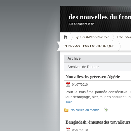
des nouvelles du fron
En attendant la fin
QUI SOMMES NOUS?
DAZIBA
EN PASSANT PAR LA CHRONIQUE
Archive
Archives de l'auteur
Nouvelles des grèves en Algérie
04/07/2010
Pour la troisième journée consécutive, l
leur débrayage, hier, tout en assurant u
suite…
Nouvelles du monde
Bangladesh: émeutes des travailleurs 
03/07/2010