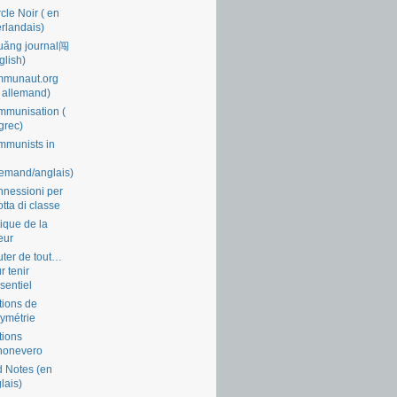
cle Noir ( en
rlandais)
uǎng journal闯
glish)
mmunaut.org
 allemand)
munisation (
grec)
munists in
lemand/anglais)
nessioni per
lotta di classe
tique de la
eur
ter de tout…
r tenir
ssentiel
tions de
symétrie
tions
nonevero
 Notes (en
lais)