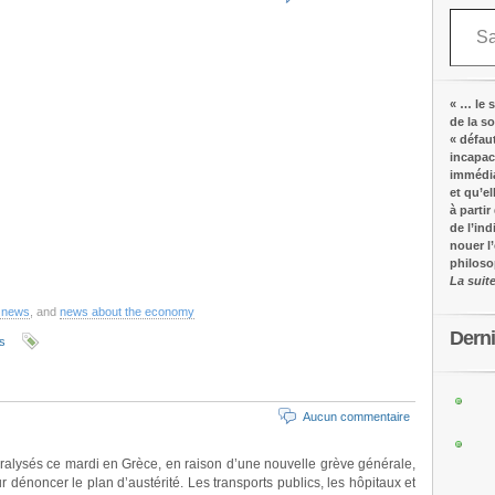
Saisissez votre adresse e-mail…
« … le s
de la s
« défau
incapac
immédia
et qu’e
à partir
de l’in
nouer l
philos
La suit
 news
, and
news about the economy
Dern
rs
Aucun commentaire
ralysés ce mardi en Grèce, en raison d’une nouvelle grève générale,
dénoncer le plan d’austérité. Les transports publics, les hôpitaux et