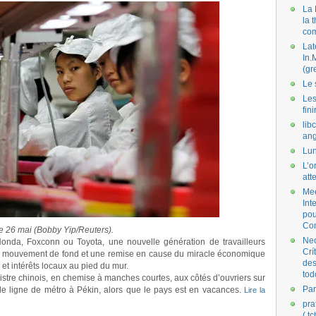
La 
la 
co
Lat
In.
(gr
Le 
Les
fini
lib
ang
Lun
L’o
att
Mee
Int
pou
Co
e 26 mai (Bobby Yip/Reuters).
Nec
onda, Foxconn ou Toyota, une nouvelle génération de travailleurs
Crí
n mouvement de fond et une remise en cause du miracle économique
des
et intérêts locaux au pied du mur.
tod
inistre chinois, en chemise à manches courtes, aux côtés d’ouvriers sur
Par
lle ligne de métro à Pékin, alors que le pays est en vacances.
Lire la
pra
( t