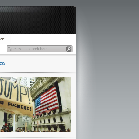
ale
RSS