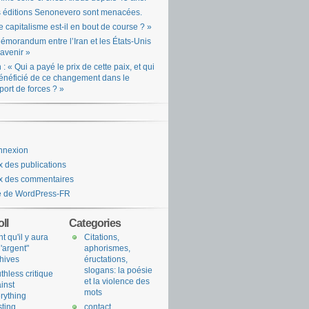
 éditions Senonevero sont menacées.
e capitalisme est-il en bout de course ? »
émorandum entre l’Iran et les États-Unis
l’avenir »
n : « Qui a payé le prix de cette paix, et qui
énéficié de ce changement dans le
port de forces ? »
nnexion
x des publications
x des commentaires
e de WordPress-FR
ll
Categories
nt qu'il y aura
Citations,
l'argent"
aphorismes,
hives
éructations,
slogans: la poésie
uthless critique
et la violence des
inst
mots
rything
sting
contact