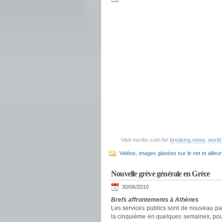
Visit msnbc.com for
breaking news
,
world
Vidéos, images glanées sur le net et ailleu
Nouvelle grève générale en Grèce
30/06/2010
Brefs affrontements à Athènes
Les services publics sont de nouveau pa
la cinquième en quelques semaines, pour 