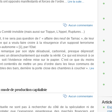
ts ont opposés manifestants et forces de l’ordre…
Lire la suite…
Aucun commentaire
du Comité invisible (mais aussi sur Tiqqun, L’Appel, Ruptures…)
, il ne sera pas question de l’ « affaire des neuf de Tarnac », de leur
 qui a voulu faire croire à la résurgence d’un supposé terrorisme
-autonome » [1], par l’Etat.
e remarque par son style désabusé, carbonisé, presque dépressif.
avec un désenchantement qui exalte la vérité. Ce qui est énoncé à ce
e soit l’évidence même mise sur le papier. C’est ce que du moins
sont contentés de mettre un peu d’ordre dans les lieux communs de
bles des bars, derrière la porte close des chambres à coucher ».
Lire
du mode de production capitaliste
Aucun commentaire
Articl
tuelle ne sont pas à rechercher du côté de la spéculation ni de
Esp
nstater que l’expansion gigantesque des marchés financiers est
com