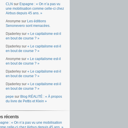
CLN
sur
Espagne : « On n’a pas vu
une mobilisation comme celle-ci chez
Airbus depuis 45 ans. »
Anonyme
sur
Les éditions
Senonevero sont menacées.
Djaderley
sur
« Le capitalisme est-il
en bout de course ? »
Djaderley
sur
« Le capitalisme est-il
en bout de course ? »
Anonyme
sur
« Le capitalisme est-il
en bout de course ? »
Djaderley
sur
« Le capitalisme est-il
en bout de course ? »
Djaderley
sur
« Le capitalisme est-il
en bout de course ? »
pepe
sur
Blog RÉALITÉ : « À propos
du livre de Pettis et Klein »
es récents
agne : « On n’a pas vu une mobilisation
me celle-ci chez Airbus depuis 45 ans. »