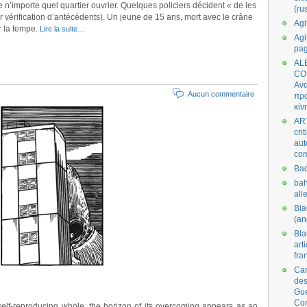
n’importe quel quartier ouvrier. Quelques policiers décident « de les
(ru
our vérification d’antécédents). Un jeune de 15 ans, mort avec le crâne
Agi
r la tempe.
Lire la suite…
Agi
pa
AL
CO
Ανα
Aucun commentaire
πρα
κίν
AR
cri
aut
co
Bad
bah
all
Bl
(an
Bl
art
fra
Car
des
Gue
Co
a self-reproducing whole, the horizon of its overcoming appears as an