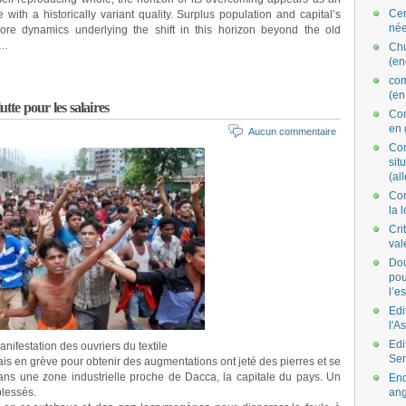
Cer
e with a historically variant quality. Surplus population and capital’s
née
ore dynamics underlying the shift in this horizon beyond the old
e…
Ch
(en
co
(en
utte pour les salaires
Com
en 
Aucun commentaire
Com
situ
(al
Con
la 
Cri
val
Dou
pou
l’e
Edi
l'A
Edi
nifestation des ouvriers du textile
Se
dais en grève pour obtenir des augmentations ont jeté des pierres et se
ans une zone industrielle proche de Dacca, la capitale du pays. Un
End
blessés.
ang