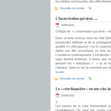
les médias sont touchés, des affrontemen
Nouvelles du monde
L’incarcération qui vient…..
30/06/2010
Critique de » L’insurrection qui vient » 
Dans ce texte écrit au cours de l’été 2008
paradoxale défense et de la propagande
qualifié d’« ultra-gauche » ou d’« anarcho
Après son titre accrocheur, ce livre s
L’existence contemporaine y est décrite 
sujet devient évidence. A moins que c
pensent les « rédacteurs » : « ils se 
l’époque, dans ce qui se murmure aux ta
la suite…
Nouvelles du monde
La « crise financière » est une crise 
25/06/2010
1.
Les causes de la crise économique ac
l’endettement. On peut par contre co