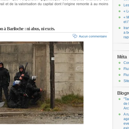
ail et de la valorisation du capital dont l’origine remonte à au moins
Les
« L
« M
et 
Ira
n à Bariloche : ni abus, ni excès.
a b
Aucun commentaire
rap
Méta
Co
Flu
Flu
Sit
Blogro
"Ta
de 
Arc
A r
aga
eve
exi