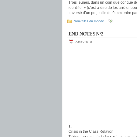
Trois jeunes, dans un coin quelconque de 
identifier » (c’est-à-dire de les arrêter p
traversé d’un projectile de 9 mm entré pa
Nouvelles du monde
END NOTES N°2
23/06/2010
1.
Crisis in the Class Relation
Taking the capitalist class relation as 