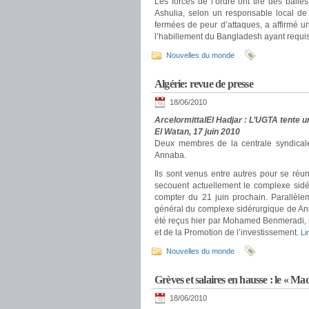
Les forces de l’ordre ont tiré des ball
Ashulia, selon un responsable local de 
fermées de peur d’attaques, a affirmé u
l’habillement du Bangladesh ayant requi
Nouvelles du monde
Algérie: revue de presse
18/06/2010
ArcelormittalEl Hadjar : L’UGTA tente 
El Watan, 17 juin 2010
Deux membres de la centrale syndicale 
Annaba.
Ils sont venus entre autres pour se réu
secouent actuellement le complexe sidé
compter du 21 juin prochain. Parallèle
général du complexe sidérurgique de Ann
été reçus hier par Mohamed Benmeradi, le
et de la Promotion de l’investissement.
Li
Nouvelles du monde
Grèves et salaires en hausse : le « M
18/06/2010